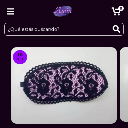
0
5
%
OFF