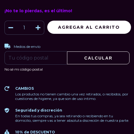
¡No te lo pierdas, es el último!
CAMBIAR CP
Entregas para el CP:
Medios de envío
CALCULAR
No sé mi código postal
CAMBIOS
Los productos no tienen cambio una vez retirados, o recibidos, por
cuestiones de higiene, ya que son de uso intimo.
Seguridad y discreción
En todas tus compras, ya sea retirando o recibiendo en tu
domicilio, siempre vas a tener absoluta discreción de nuestra parte.
10% de DESCUENTO