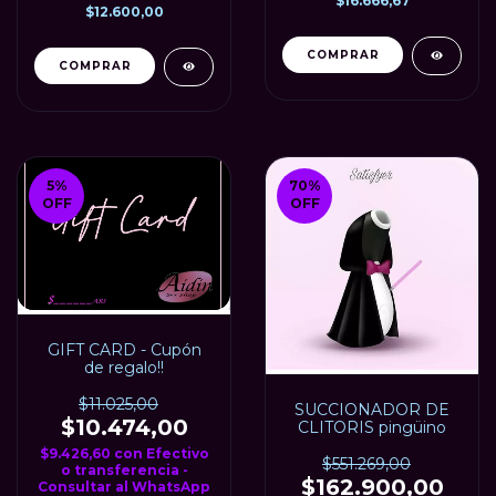
$16.666,67
$12.600,00
COMPRAR
5
%
70
%
OFF
OFF
GIFT CARD - Cupón
de regalo!!
$11.025,00
SUCCIONADOR DE
$10.474,00
CLITORIS pingüino
$9.426,60
con
Efectivo
$551.269,00
o transferencia -
$162.900,00
Consultar al WhatsApp