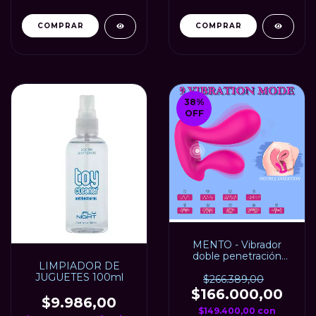
38
%
OFF
MENTO - Vibrador
doble penetración
LIMPIADOR DE
RECARGABLE USB -
JUGUETES 100ml
S-HANDE
$266.389,00
$166.000,00
$9.986,00
$149.400,00
con