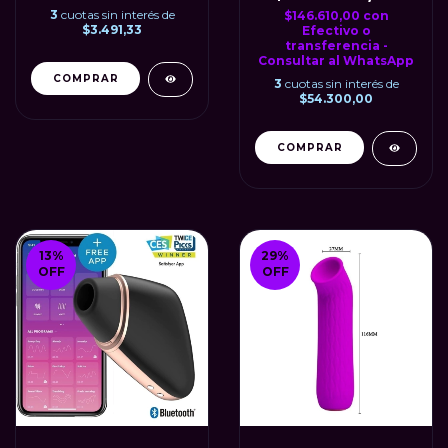
3
cuotas sin interés de
$146.610,00
con
$3.491,33
Efectivo o
transferencia -
Consultar al WhatsApp
COMPRAR
3
cuotas sin interés de
$54.300,00
13
%
29
%
OFF
OFF