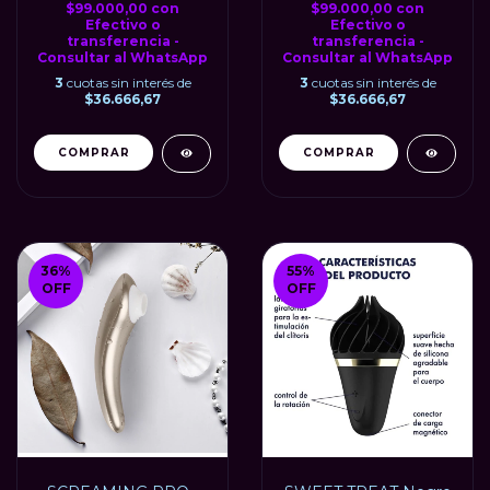
$99.000,00
con
$99.000,00
con
Efectivo o
Efectivo o
transferencia -
transferencia -
Consultar al WhatsApp
Consultar al WhatsApp
3
cuotas sin interés de
3
cuotas sin interés de
$36.666,67
$36.666,67
36
%
55
%
OFF
OFF