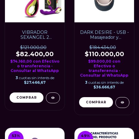
VIBRADOR
DARK DESIRE - USB -
SEXANGEL 2
Masajeador y
ESTMULADOR DE
estimulador de clítoris
CLÍTORIS USB
SATISFYER
$121.000,00
$184.434,00
$82.400,00
$110.000,00
$74.160,00
con
Efectivo
$99.000,00
con
o transferencia -
Efectivo o
Consultar al WhatsApp
transferencia -
Consultar al WhatsApp
3
cuotas sin interés de
$27.466,67
3
cuotas sin interés de
$36.666,67
53
%
49
%