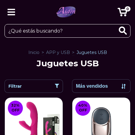
0
Inicio
>
APP y USB
>
Juguetes USB
Juguetes USB
Filtrar
32
%
40
%
OFF
OFF