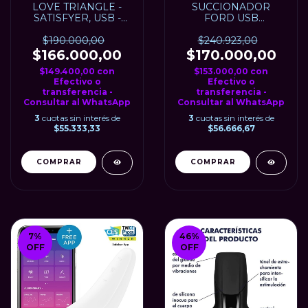
LOVE TRIANGLE -
SUCCIONADOR
SATISFYER, USB -
FORD USB
Vibrador para clítoris
RECARGABLE 12CM X
3CM
$190.000,00
$240.923,00
$166.000,00
$170.000,00
$149.400,00
con
$153.000,00
con
Efectivo o
Efectivo o
transferencia -
transferencia -
Consultar al WhatsApp
Consultar al WhatsApp
3
cuotas sin interés de
3
cuotas sin interés de
$55.333,33
$56.666,67
7
%
46
%
OFF
OFF