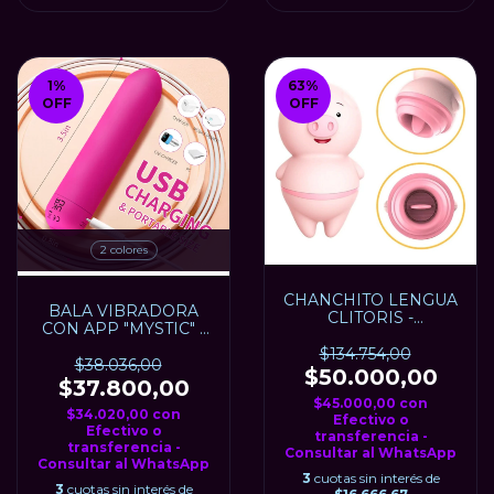
1
%
63
%
OFF
OFF
2 colores
CHANCHITO LENGUA
BALA VIBRADORA
CLITORIS -
CON APP "MYSTIC" -
RECARGABLE USB
USB
$134.754,00
$38.036,00
$50.000,00
$37.800,00
$45.000,00
con
$34.020,00
con
Efectivo o
Efectivo o
transferencia -
transferencia -
Consultar al WhatsApp
Consultar al WhatsApp
3
cuotas sin interés de
3
cuotas sin interés de