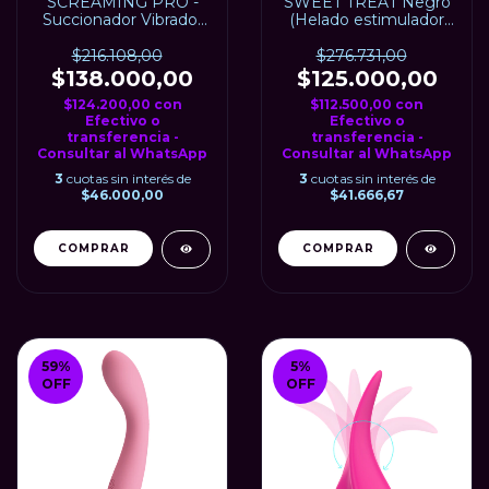
SCREAMING PRO -
SWEET TREAT Negro
Succionador Vibrador
(Helado estimulador
Recargable USB. S-
de clítoris) - USB
HANDE
SATISFYER
$216.108,00
$276.731,00
$138.000,00
$125.000,00
$124.200,00
con
$112.500,00
con
Efectivo o
Efectivo o
transferencia -
transferencia -
Consultar al WhatsApp
Consultar al WhatsApp
3
cuotas sin interés de
3
cuotas sin interés de
$46.000,00
$41.666,67
59
%
5
%
OFF
OFF