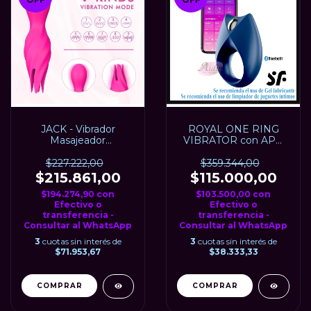
JACK - Vibrador
ROYAL ONE RING
Masajeador
VIBRATOR con APP
Multifunción USB. S-
para Smartphone,
HANDE
SATISFYER, USB
$227.222,00
$359.344,00
$215.861,00
$115.000,00
$194.274,90
con
$103.500,00
con
Efectivo o
Efectivo o
transferencia -
transferencia -
Consultar al WhatsApp
Consultar al WhatsApp
3
cuotas sin interés de
3
cuotas sin interés de
$71.953,67
$38.333,33