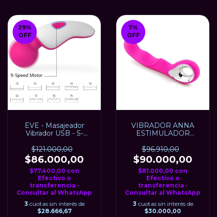
29
%
7
%
OFF
OFF
EVE - Masajeador
VIBRADOR ANNA
Vibrador USB - S-
ESTIMULADOR
HANDE
PUNTO "G"
RECARGABLE
$121.000,00
$96.910,00
$86.000,00
$90.000,00
$77.400,00
con
$81.000,00
con
Efectivo o
Efectivo o
transferencia -
transferencia -
Consultar al WhatsApp
Consultar al WhatsApp
3
cuotas sin interés de
3
cuotas sin interés de
$28.666,67
$30.000,00