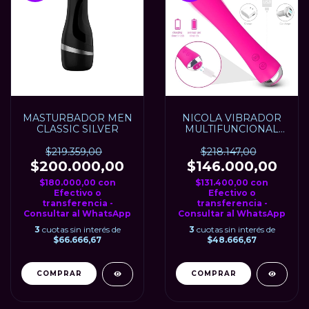
MASTURBADOR MEN
NICOLA VIBRADOR
CLASSIC SILVER
MULTIFUNCIONAL
CALIENTA
RECARGABLE USB
$219.359,00
$218.147,00
$200.000,00
$146.000,00
$180.000,00
con
$131.400,00
con
Efectivo o
Efectivo o
transferencia -
transferencia -
Consultar al WhatsApp
Consultar al WhatsApp
3
cuotas sin interés de
3
cuotas sin interés de
$66.666,67
$48.666,67