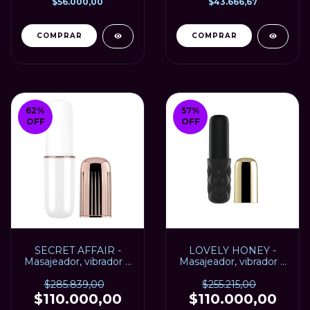
$56.000,00
$43.666,67
62
%
57
%
OFF
OFF
SECRET AFFAIR -
LOVELY HONEY -
Masajeador, vibrador y
Masajeador, vibrador y
estimulador de clítoris
estimulador de clítoris
- SATYSFYER - USB
- SATYSFYER - USB
$285.839,00
$255.215,00
$110.000,00
$110.000,00