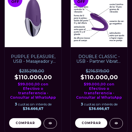
OFF
OFF
PURPLE PLEASURE,
DOUBLE CLASSIC -
USB - Masajeador y
USB - Partner Vibrator
estimulador de clítoris
- SATISFYER
- SATISFYER
$235.298,00
$216.319,00
$110.000,00
$110.000,00
$99.000,00
con
$99.000,00
con
Efectivo o
Efectivo o
transferencia -
transferencia -
Consultar al WhatsApp
Consultar al WhatsApp
3
cuotas sin interés de
3
cuotas sin interés de
$36.666,67
$36.666,67