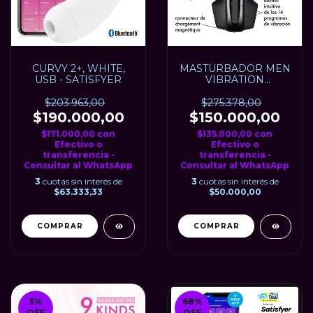
CURVY 2+, WHITE,
MASTURBADOR MEN
USB - SATISFYER
VIBRATION
SATISFYER, USB
$203.963,00
$275.378,00
$190.000,00
$150.000,00
$171.000,00
con
$135.000,00
con
Efectivo o
Efectivo o
transferencia -
transferencia -
Consultar al WhatsApp
Consultar al WhatsApp
3
cuotas sin interés de
3
cuotas sin interés de
$63.333,33
$50.000,00
5
%
68
%
OFF
OFF