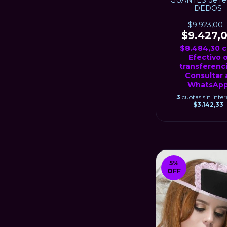
DEDOS
$9.923,00
$9.427,
$8.484,30
c
Efectivo 
transferenci
Consultar 
WhatsAp
3
cuotas sin inter
$3.142,33
5
%
OFF