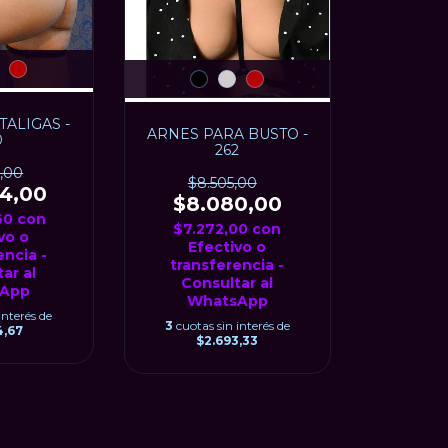
ALIGAS -
ARNES PARA BUSTO -
0
262
9,00
$8.505,00
54,00
$8.080,00
,60
con
$7.272,00
con
vo o
Efectivo o
encia -
transferencia -
ar al
Consultar al
App
WhatsApp
interés de
3
cuotas sin interés de
4,67
$2.693,33