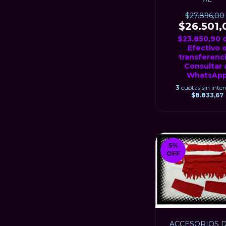
$27.896,00
$26.501,
$23.850,90
Efectivo 
transferenci
Consultar 
WhatsAp
3
cuotas sin inter
$8.833,67
5
%
OFF
ACCESORIOS Di