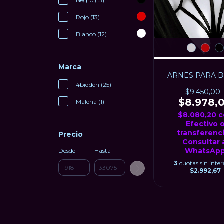
Negro (13)
Rojo (13)
Blanco (12)
Marca
ARNES PARA 
4bidden (25)
$9.450,00
$8.978,
Malena (1)
$8.080,20
c
Efectivo 
transferenci
Precio
Consultar 
WhatsAp
Desde
Hasta
3
cuotas sin inter
$2.992,67