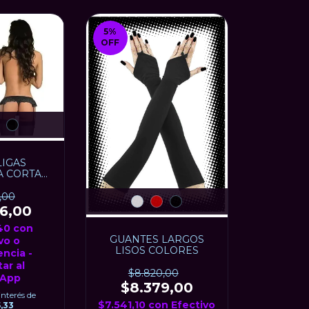
5
%
OFF
IGAS
A CORTA
 XL
,00
96,00
,40
con
GUANTES LARGOS
vo o
LISOS COLORES
encia -
ar al
$8.820,00
App
$8.379,00
interés de
$7.541,10
con
Efectivo
,33