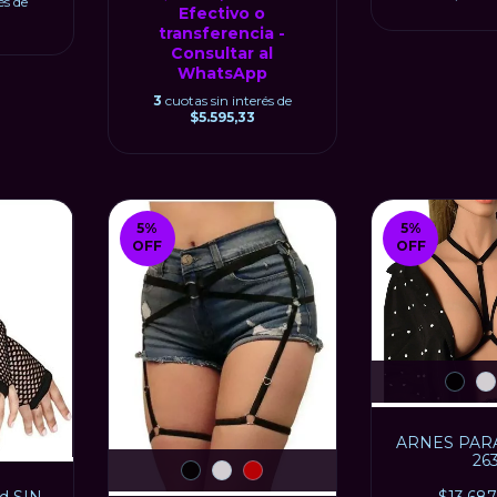
és de
Efectivo o
transferencia -
Consultar al
WhatsApp
3
cuotas sin interés de
$5.595,33
5
%
5
%
OFF
OFF
ARNES PARA
26
d SIN