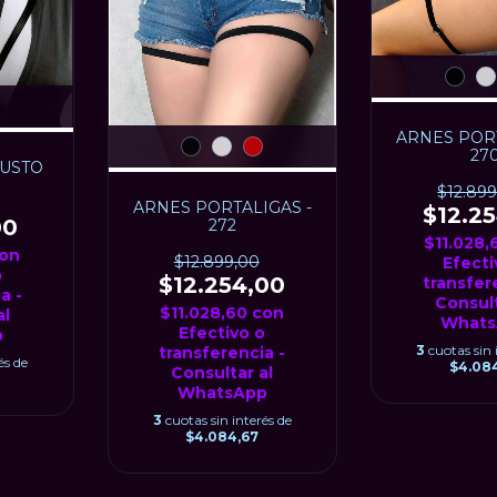
ARNES PORT
27
BUSTO
$12.89
ARNES PORTALIGAS -
$12.2
00
272
$11.028
on
$12.899,00
Efecti
o
$12.254,00
transfer
a -
Consult
$11.028,60
con
al
Whats
Efectivo o
p
3
cuotas sin 
transferencia -
és de
$4.08
Consultar al
WhatsApp
3
cuotas sin interés de
$4.084,67