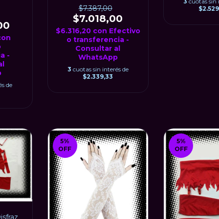
3
cuotas sin 
$7.387,00
$2.52
$7.018,00
00
$6.316,20
con
Efectivo
con
o transferencia -
o
Consultar al
a -
WhatsApp
al
3
cuotas sin interés de
p
$2.339,33
és de
5
%
5
%
OFF
OFF
sfraz