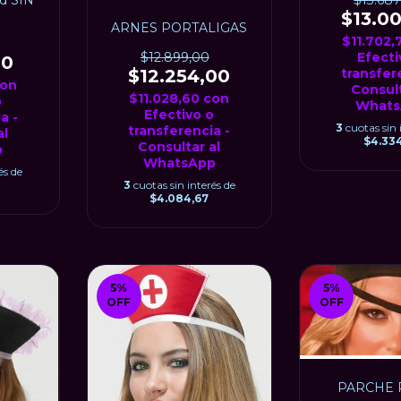
$13.687
$13.0
ARNES PORTALIGAS
$11.702
$12.899,00
Efecti
00
$12.254,00
transfer
on
Consult
$11.028,60
con
o
Whats
Efectivo o
a -
3
cuotas sin 
transferencia -
al
$4.33
Consultar al
p
WhatsApp
és de
3
cuotas sin interés de
$4.084,67
5
%
5
%
OFF
OFF
PARCHE 