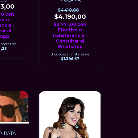
,00
03,00
$4.410,00
,70
con
$4.190,00
vo o
$3.771,00
con
encia -
Efectivo o
ar al
transferencia -
App
Consultar al
interés de
WhatsApp
4,33
3
cuotas sin interés de
$1.396,67
PIRATA