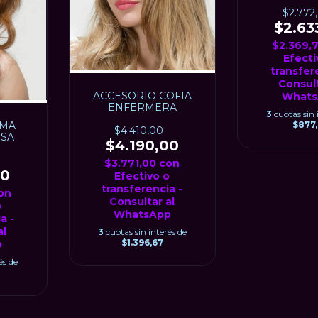
$2.772
$2.63
$2.369,
Efecti
transfer
Consult
ACCESORIO COFIA
Whats
ENFERMERA
3
cuotas sin 
$877
AMA
$4.410,00
OSA
$4.190,00
$3.771,00
con
00
Efectivo o
transferencia -
on
Consultar al
o
WhatsApp
a -
al
3
cuotas sin interés de
$1.396,67
p
és de