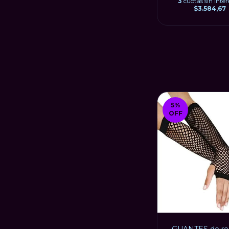
3
cuotas sin inter
$3.584,67
5
%
OFF
GUANTES de re