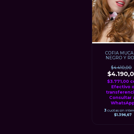
COFIA MUC
NEGRO Y R
$4.410,00
$4.190,
$3.771,00
c
Efectivo 
transferenci
Consultar 
WhatsAp
3
cuotas sin inter
$1.396,67