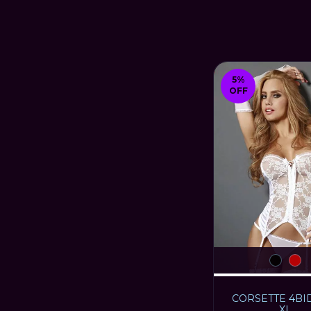
5
%
OFF
CORSETTE 4B
XL