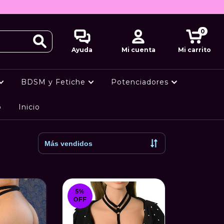
0
Ayuda
Mi cuenta
Mi carrito
BDSM y Fetiche
Potenciadores
o
Inicio
5
%
OFF