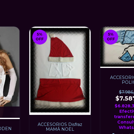
5
%
5
%
OFF
OFF
ACCESORIO
POLI
$7.986
$7.58
$6.828,
Efecti
transfer
Consult
ACCESORIOS Disfraz
Whats
IDDEN
MAMÁ NOEL