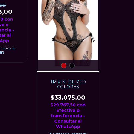
,00
3,00
70
con
vo o
encia -
ar al
App
interés de
,67
TRIKINI DE RED
COLORES
$33.075,00
$29.767,50
con
Efectivo o
transferencia -
Consultar al
WhatsApp
3
cuotas sin interés de