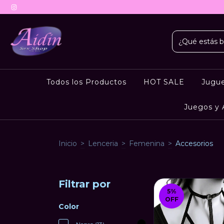
Todos los Productos
HOT SALE
Jugu
Juegos y 
Inicio
>
Lenceria
>
Femenina
>
Accesorios
Filtrar por
5
%
OFF
Color