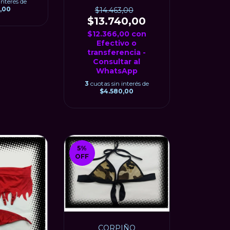
EN EL VOLADO
interés de
9,00
$14.463,00
$13.740,00
$12.366,00
con
Efectivo o
transferencia -
Consultar al
WhatsApp
3
cuotas sin interés de
$4.580,00
5
%
OFF
CORPIÑO