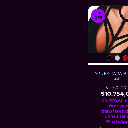
5
%
OFF
ARNES PARA BU
261
$11.320,00
$10.754,
$9.678,60
c
Efectivo 
transferenci
Consultar 
WhatsAp