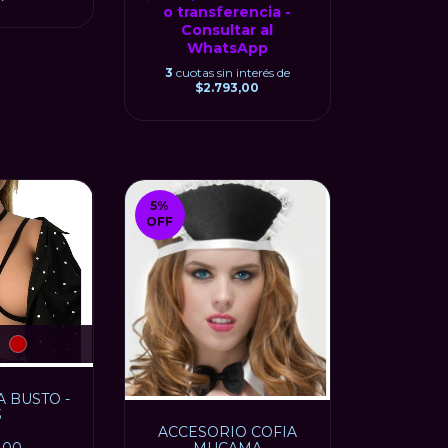
o transferencia -
Consultar al
WhatsApp
3
cuotas sin interés de
$2.793,00
5
%
OFF
 BUSTO -
3
ACCESORIO COFIA
MUCAMA