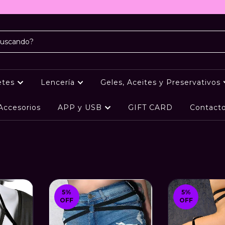
etes
Lencería
Geles, Aceites y Preservativos
Accesorios
APP y USB
GIFT CARD
Contact
5
%
5
%
OFF
OFF