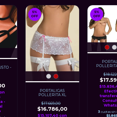
5
%
5
%
OFF
OFF
PORTAL
POLLERIT
STO -
negro
$18.522
$17.5
00
$15.836
PORTALIGAS
Efecti
on
POLLERITA XL
transfer
o
Consult
a -
$17.669,00
Whats
al
$16.786,00
p
3
cuotas sin 
$15.107,40
con
$5.865