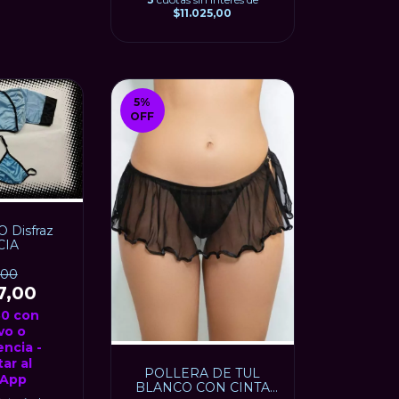
$11.025,00
5
%
OFF
 Disfraz
CIA
,00
7,00
30
con
vo o
encia -
ar al
POLLERA DE TUL
App
BLANCO CON CINTA