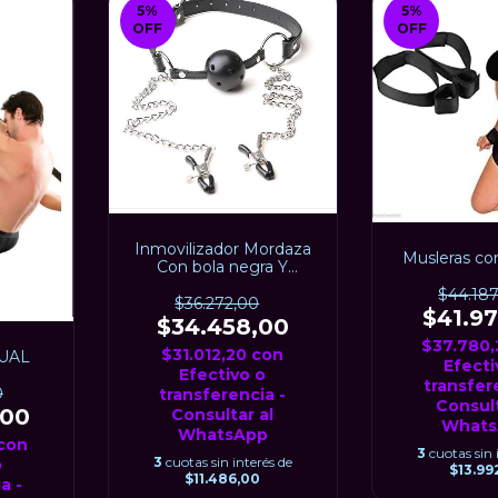
5
%
5
%
OFF
OFF
Inmovilizador Mordaza
Musleras co
Con bola negra Y
Pezoneras
$44.18
$36.272,00
$41.9
$34.458,00
$37.780
$31.012,20
con
UAL
Efecti
Efectivo o
transfer
0
transferencia -
Consult
,00
Consultar al
Whats
WhatsApp
con
3
cuotas sin 
3
cuotas sin interés de
o
$13.99
$11.486,00
a -