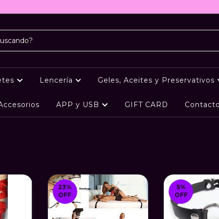
etes
Lencería
Geles, Aceites y Preservativos
Accesorios
APP y USB
GIFT CARD
Contact
23
%
5
%
OFF
OFF