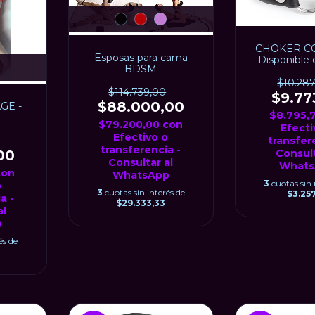
CHOKER CO
Esposas para cama
Disponible
BDSM
$10.28
$114.739,00
$9.77
$88.000,00
GE -
$8.795,
$79.200,00
con
Efecti
Efectivo o
transfer
transferencia -
00
Consult
Consultar al
Whats
con
WhatsApp
3
cuotas sin 
o
3
cuotas sin interés de
$3.257
a -
$29.333,33
al
p
és de