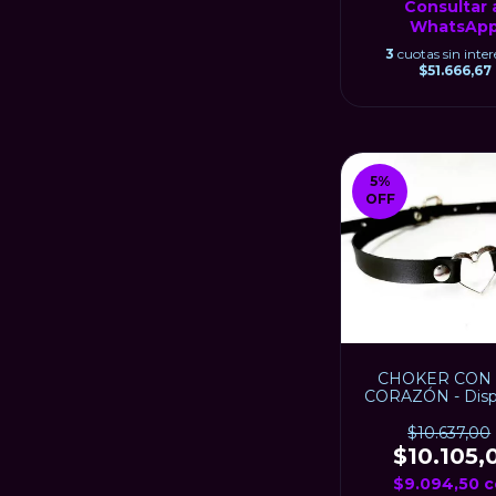
Consultar 
WhatsAp
3
cuotas sin inter
$51.666,67
5
%
OFF
CHOKER CON
CORAZÓN - Disp
en negro
$10.637,00
$10.105,
$9.094,50
c