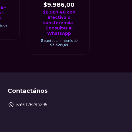
o
$9.986,00
a -
$8.987,40
con
al
Efectivo o
p
transferencia -
és de
Consultar al
WhatsApp
3
cuotas sin interés de
$3.328,67
Contactános
5491176294295