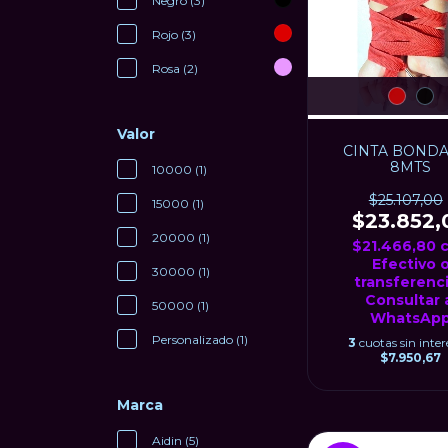
Negro (3)
Rojo (3)
Rosa (2)
Valor
CINTA BONDA
8MTS
10000 (1)
$25.107,00
15000 (1)
$23.852,
20000 (1)
$21.466,80
Efectivo 
30000 (1)
transferenci
Consultar 
50000 (1)
WhatsAp
Personalizado (1)
3
cuotas sin inter
$7.950,67
Marca
Aidin (5)