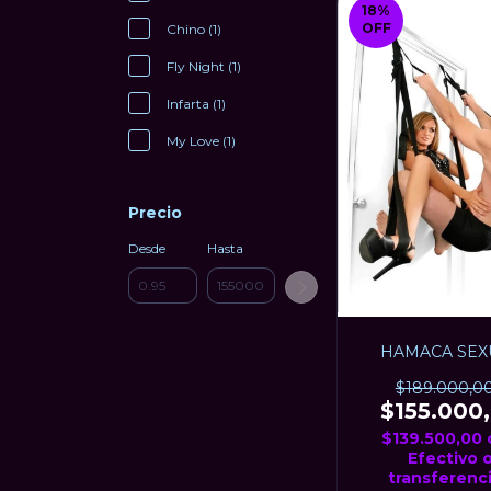
18
%
OFF
Chino (1)
Fly Night (1)
Infarta (1)
My Love (1)
Precio
Desde
Hasta
HAMACA SEX
$189.000,0
$155.000
$139.500,00
Efectivo 
transferenci