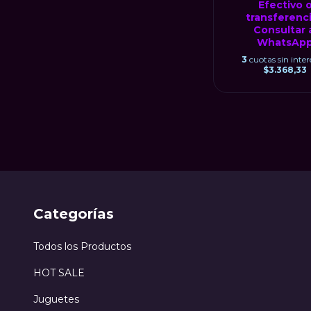
Efectivo 
transferenci
Consultar 
WhatsAp
3
cuotas sin inter
$3.368,33
Categorías
Todos los Productos
HOT SALE
Juguetes