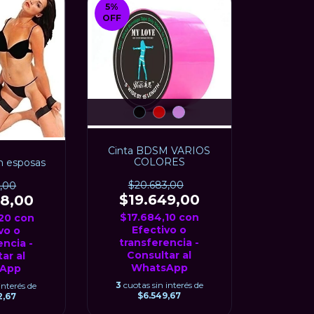
5
%
OFF
Cinta BDSM VARIOS
COLORES
n esposas
$20.683,00
7,00
$19.649,00
78,00
$17.684,10
con
,20
con
Efectivo o
vo o
transferencia -
encia -
Consultar al
ar al
WhatsApp
App
3
cuotas sin interés de
interés de
$6.549,67
2,67