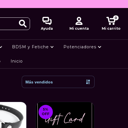
0
Ayuda
Mi cuenta
Mi carrito
BDSM y Fetiche
Potenciadores
o
Inicio
5
%
OFF