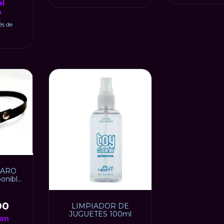
al
p
és de
 ARO
onible
00
LIMPIADOR DE
JUGUETES 100ml
on