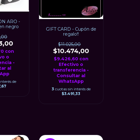
N ARO -
 en negro
GIFT CARD - Cupón de
regalo!!
7,00
3,00
$11.025,00
$10.474,00
70
con
vo o
$9.426,60
con
encia -
Efectivo o
ar al
transferencia -
App
Consultar al
WhatsApp
interés de
,67
3
cuotas sin interés de
$3.491,33