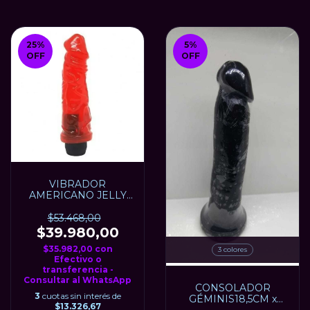
25
%
5
%
OFF
OFF
VIBRADOR
AMERICANO JELLY
CAIMAN 16,5 cm x 4,5
cm
$53.468,00
$39.980,00
$35.982,00
con
3 colores
Efectivo o
transferencia -
Consultar al WhatsApp
CONSOLADOR
3
cuotas sin interés de
GÉMINIS18,5CM x
$13.326,67
4CM COLORES