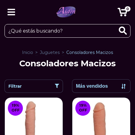
0
Inicio
>
Juguetes
>
Consoladores Macizos
Consoladores Macizos
Filtrar
19
%
19
%
OFF
OFF