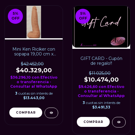
5
%
5
%
OFF
OFF
Mini Ken Riciker con
sopapa 19,00 cm x
GIFT CARD - Cupón
5,50 cm
de regalo!!
$42.452,00
$40.329,00
$11.025,00
$36.296,10
con
Efectivo
$10.474,00
o transferencia -
Consultar al WhatsApp
$9.426,60
con
Efectivo
o transferencia -
3
cuotas sin interés de
Consultar al WhatsApp
$13.443,00
3
cuotas sin interés de
$3.491,33
COMPRAR