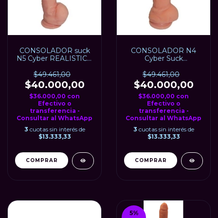
CONSOLADOR suck
CONSOLADOR N4
N5 Cyber REALISTICO
Cyber Suck
21 cm x 4,5 Ø (ACTOR
REALISTICO 19 cm x 5
TOM CHASE)
Ø (ACTOR KRIS
$49.461,00
$49.461,00
LORD)
$40.000,00
$40.000,00
$36.000,00
con
$36.000,00
con
Efectivo o
Efectivo o
transferencia -
transferencia -
Consultar al WhatsApp
Consultar al WhatsApp
3
cuotas sin interés de
3
cuotas sin interés de
$13.333,33
$13.333,33
5
%