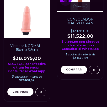
OFF
3 colores
CONSOLADOR
MACIZO GRAN
PEQUEÑO
$12.128,00
$11.522,00
$10.369,80
con
Efectivo
o transferencia -
Vibrador NORMAL -
Consultar al WhatsApp
15cm x 3,5cm
3
cuotas sin interés de
$38.075,00
$3.840,67
$34.267,50
con
Efectivo
o transferencia -
COMPRAR
Consultar al WhatsApp
3
cuotas sin interés de
$12.691,67