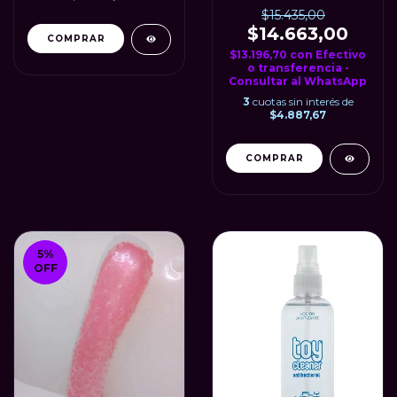
$15.435,00
$14.663,00
$13.196,70
con
Efectivo
o transferencia -
Consultar al WhatsApp
3
cuotas sin interés de
$4.887,67
COMPRAR
5
%
OFF