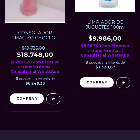
LIMPIADOR DE
JUGUETES 100ml
CONSOLADOR
$9.986,00
MACIZO CHOCLO
17CM x 3CM ROSA
$8.987,40
con
Efectivo
PERLADO
$19.735,00
o transferencia -
$18.748,00
Consultar al WhatsApp
$16.873,20
con
Efectivo
3
cuotas sin interés de
o transferencia -
$3.328,67
Consultar al WhatsApp
3
cuotas sin interés de
$6.249,33