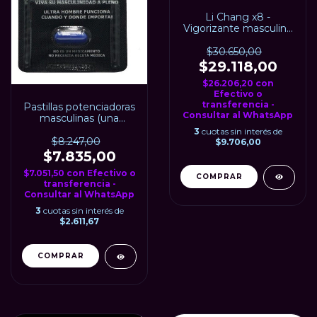
Li Chang x8 -
Vigorizante masculino
en pastillas
$30.650,00
$29.118,00
$26.206,20
con
Efectivo o
transferencia -
Pastillas potenciadoras
Consultar al WhatsApp
masculinas (una
cápsula) Ultra Hombre
3
cuotas sin interés de
$8.247,00
$9.706,00
$7.835,00
$7.051,50
con
Efectivo o
transferencia -
Consultar al WhatsApp
3
cuotas sin interés de
$2.611,67