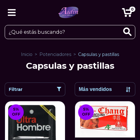
0
Inicio
>
Potenciadores
>
Capsulas y pastillas
Capsulas y pastillas
Filtrar
5
%
5
%
OFF
OFF