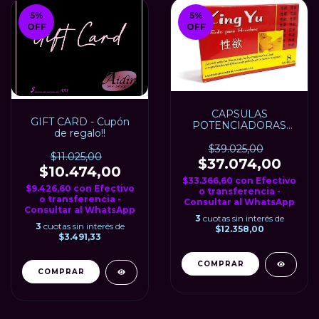
5
%
5
%
OFF
OFF
CAPSULAS
GIFT CARD - Cupón
POTENCIADORAS
de regalo!!
XING YU x 8
$39.025,00
$11.025,00
$37.074,00
$10.474,00
$33.366,60
con
Efectivo
$9.426,60
con
Efectivo
o transferencia -
o transferencia -
Consultar al WhatsApp
Consultar al WhatsApp
3
cuotas sin interés de
3
cuotas sin interés de
$12.358,00
$3.491,33
COMPRAR