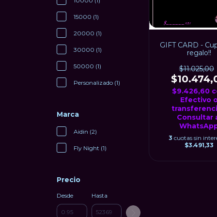
10000 (1)
15000 (1)
20000 (1)
GIFT CARD - Cu
30000 (1)
regalo!!
50000 (1)
$11.025,00
$10.474,
Personalizado (1)
$9.426,60
c
Efectivo 
transferenci
Marca
Consultar 
WhatsAp
Aidin (2)
3
cuotas sin inter
$3.491,33
Fly Night (1)
Precio
Desde
Hasta