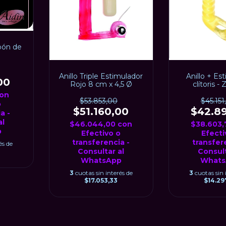
pón de
Anillo Triple Estimulador
Anillo + Es
00
Rojo 8 cm x 4,5 Ø
clítoris -
on
$53.853,00
$45.151
o
$51.160,00
$42.8
a -
al
$46.044,00
con
$38.603
p
Efectivo o
Efecti
transferencia -
transfer
és de
Consultar al
Consult
WhatsApp
Whats
3
cuotas sin interés de
3
cuotas sin 
$17.053,33
$14.29