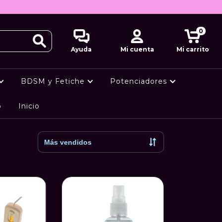
0
Ayuda
Mi cuenta
Mi carrito
BDSM y Fetiche
Potenciadores
o
Inicio