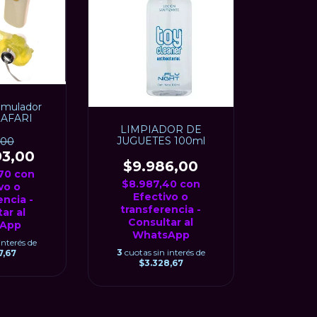
timulador
 ZAFARI
LIMPIADOR DE
JUGUETES 100ml
,00
93,00
$9.986,00
,70
con
$8.987,40
con
vo o
Efectivo o
encia -
transferencia -
ar al
Consultar al
App
WhatsApp
interés de
3
cuotas sin interés de
7,67
$3.328,67