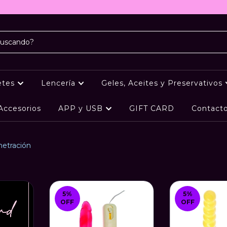
etes
Lencería
Geles, Aceites y Preservativos
Accesorios
APP y USB
GIFT CARD
Contact
netración
5
%
5
%
OFF
OFF